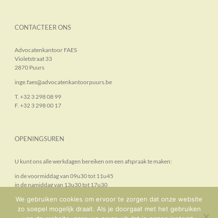
CONTACTEER ONS
Advocatenkantoor FAES
Violetstraat 33
2870 Puurs
inge.faes@advocatenkantoorpuurs.be
T. +32 3 298 08 99
F. +32 3 298 00 17
OPENINGSUREN
U kunt ons alle werkdagen bereiken om een afspraak te maken:
in de voormiddag van 09u30 tot 11u45
in de namiddag van 13u30 tot 17u30
We gebruiken cookies om ervoor te zorgen dat onze website
zo soepel mogelijk draait. Als je doorgaat met het gebruiken