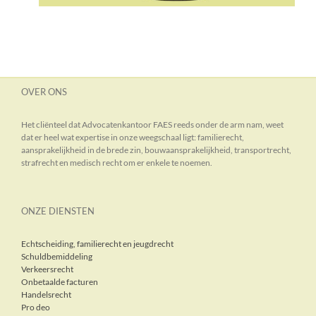
OVER ONS
Het cliënteel dat Advocatenkantoor FAES reeds onder de arm nam, weet
dat er heel wat expertise in onze weegschaal ligt: familierecht,
aansprakelijkheid in de brede zin, bouwaansprakelijkheid, transportrecht,
strafrecht en medisch recht om er enkele te noemen.
ONZE DIENSTEN
Echtscheiding, familierecht en jeugdrecht
Schuldbemiddeling
Verkeersrecht
Onbetaalde facturen
Handelsrecht
Pro deo