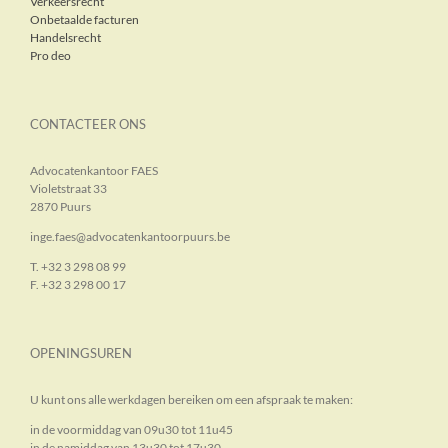
Verkeersrecht
Onbetaalde facturen
Handelsrecht
Pro deo
CONTACTEER ONS
Advocatenkantoor FAES
Violetstraat 33
2870 Puurs
inge.faes@advocatenkantoorpuurs.be
T. +32 3 298 08 99
F. +32 3 298 00 17
OPENINGSUREN
U kunt ons alle werkdagen bereiken om een afspraak te maken:
in de voormiddag van 09u30 tot 11u45
in de namiddag van 13u30 tot 17u30