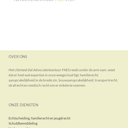
OVER ONS
Het cliënteel dat Advocatenkantoor FAES reeds onder de arm nam, weet
dat er heel wat expertise in onze weegschaal ligt: familierecht,
aansprakelijkheid in de brede zin, bouwaansprakelijkheid, transportrecht,
strafrecht en medisch recht om er enkele te noemen.
ONZE DIENSTEN
Echtscheiding, familierecht en jeugdrecht
Schuldbemiddeling