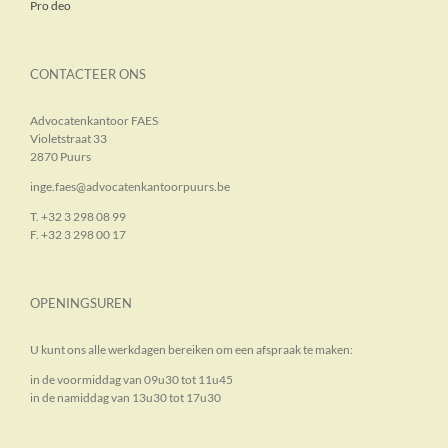
Pro deo
CONTACTEER ONS
Advocatenkantoor FAES
Violetstraat 33
2870 Puurs
inge.faes@advocatenkantoorpuurs.be
T. +32 3 298 08 99
F. +32 3 298 00 17
OPENINGSUREN
U kunt ons alle werkdagen bereiken om een afspraak te maken:
in de voormiddag van 09u30 tot 11u45
in de namiddag van 13u30 tot 17u30