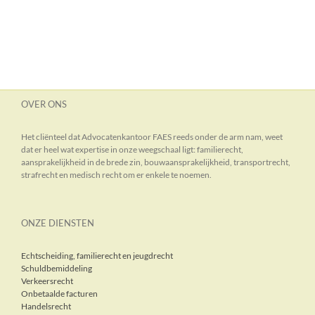
OVER ONS
Het cliënteel dat Advocatenkantoor FAES reeds onder de arm nam, weet
dat er heel wat expertise in onze weegschaal ligt: familierecht,
aansprakelijkheid in de brede zin, bouwaansprakelijkheid, transportrecht,
strafrecht en medisch recht om er enkele te noemen.
ONZE DIENSTEN
Echtscheiding, familierecht en jeugdrecht
Schuldbemiddeling
Verkeersrecht
Onbetaalde facturen
Handelsrecht