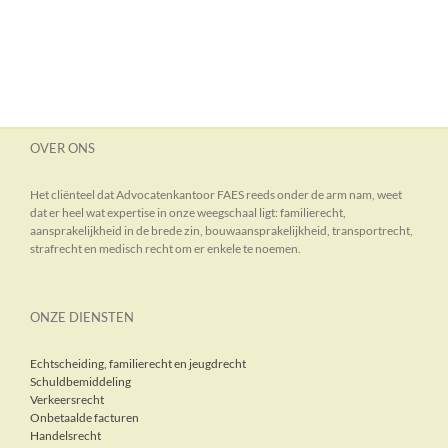
OVER ONS
Het cliënteel dat Advocatenkantoor FAES reeds onder de arm nam, weet
dat er heel wat expertise in onze weegschaal ligt: familierecht,
aansprakelijkheid in de brede zin, bouwaansprakelijkheid, transportrecht,
strafrecht en medisch recht om er enkele te noemen.
ONZE DIENSTEN
Echtscheiding, familierecht en jeugdrecht
Schuldbemiddeling
Verkeersrecht
Onbetaalde facturen
Handelsrecht