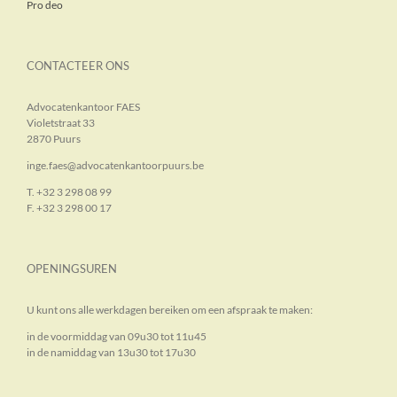
Pro deo
CONTACTEER ONS
Advocatenkantoor FAES
Violetstraat 33
2870 Puurs
inge.faes@advocatenkantoorpuurs.be
T. +32 3 298 08 99
F. +32 3 298 00 17
OPENINGSUREN
U kunt ons alle werkdagen bereiken om een afspraak te maken:
in de voormiddag van 09u30 tot 11u45
in de namiddag van 13u30 tot 17u30